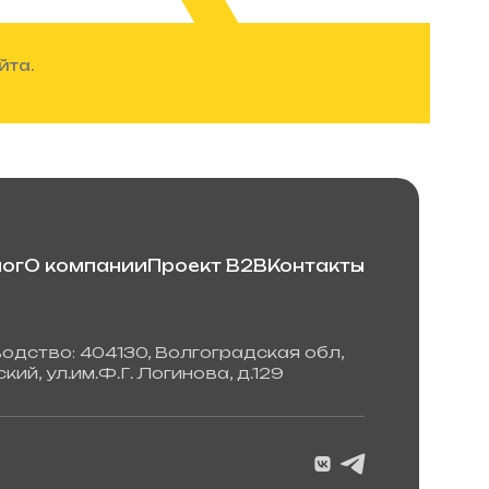
йта.
ог
О компании
Проект B2B
Контакты
одство: 404130, Волгоградская обл,
кий, ул.им.Ф.Г. Логинова, д.129