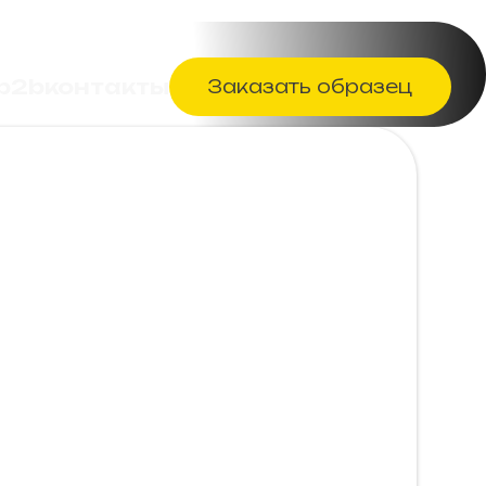
 b2b
контакты
Заказать образец