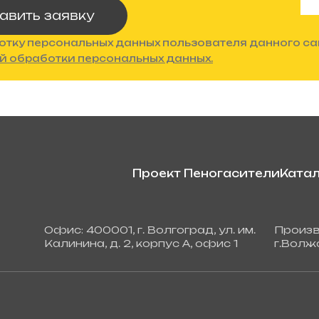
авить заявку
отку персональных данных пользователя данного са
й обработки персональных данных.
Проект Пеногасители
Катал
Офис: 400001, г. Волгоград, ул. им.
Произв
Калинина, д. 2, корпус А, офис 1
г.Волжс