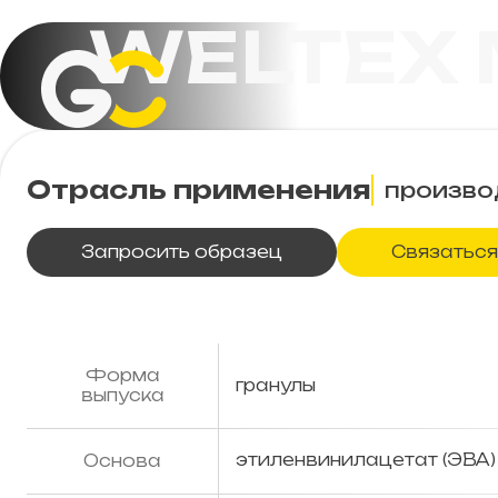
WELTEX 
Отрасль применения
произво
Запросить образец
Связаться
Форма
гранулы
выпуска
этиленвинилацетат (ЭВА)
Основа