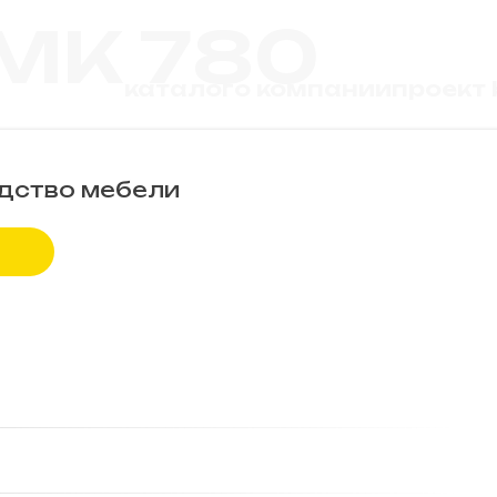
MK 780
каталог
о компании
проект
дство мебели