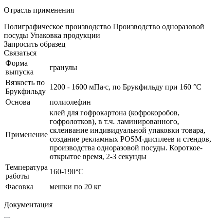
Отрасль применения
Полиграфическое производство
Производство одноразовой
посуды
Упаковка продукции
Запросить образец
Связаться
Форма
гранулы
выпуска
Вязкость по
1200 - 1600 мПа∙с, по Брукфильду при 160 °C
Брукфильду
Основа
полиолефин
клей для гофрокартона (кофрокоробов,
гофролотков), в т.ч. ламинированного,
склеивание индивидуальной упаковки товара,
Применение
создание рекламных POSM-дисплеев и стендов,
производства одноразовой посуды. Короткое-
открытое время, 2-3 секунды
Температура
160-190°С
работы
Фасовка
мешки по 20 кг
Документация